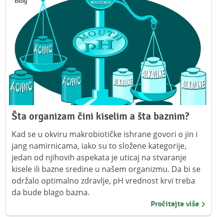
Blog
Šta organizam čini kiselim a šta baznim?
Kad se u okviru makrobiotičke ishrane govori o jin i
jang namirnicama, iako su to složene kategorije,
jedan od njihovih aspekata je uticaj na stvaranje
kisele ili bazne sredine u našem organizmu. Da bi se
održalo optimalno zdravlje, pH vrednost krvi treba
da bude blago bazna.
Pročitajte više