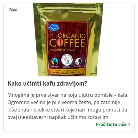
Blog
Kako učiniti kafu zdravijom?
Mnogima je prva stvar na koju ujutru pomisle – kafa.
Ogromna većina je pije veoma često, pa zato nije
loše znati nekoliko stvari koje nam mogu pomoći da
ovaj (ne)obavezni napitak učinimo zdravijim.
Pročitajte više