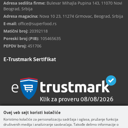
Adresa sedišta firme:
Bulevar Mihajla Pupina 143, 11070 Novi
Beograd, Srbija
Adresa magacina:
Nova 10 23, 11274 Grmovac, Beograd, Srbija
E-mail:
office@superfood.rs
Matični broj:
20392118
Poreski broj (PIB):
105465635
PEPDV broj:
451706
E-Trustmark Sertifikat
Ovaj veb sajt koristi kolačiće
Koristimo kolačiće za personalizaciju sadržaja i oglasa, pružanje funkcija
društvenih medija i analiziranje saobraćaja. Takođe delimo informacije o
Facebook
Instagram
TikTok
Linkedin
Twitter
Youtube