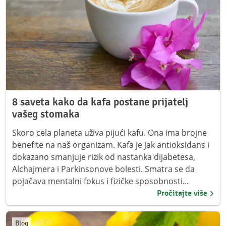
8 saveta kako da kafa postane prijatelj
vašeg stomaka
Skoro cela planeta uživa pijući kafu. Ona ima brojne
benefite na naš organizam. Kafa je jak antioksidans i
dokazano smanjuje rizik od nastanka dijabetesa,
Alchajmera i Parkinsonove bolesti. Smatra se da
pojačava mentalni fokus i fizičke sposobnosti...
Pročitajte više
Blog