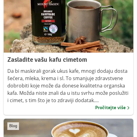
Zasladite vašu kafu cimetom
Da bi maskirali gorak ukus kafe, mnogi dodaju dosta
šećera, mleka, krema i sl. To smanjuje zdravstvene
dobrobiti koje može da donese kvalitetna organska
kafa. Možda niste znali da u istu svrhu može poslužiti
i cimet, s tim što je to zdraviji dodatak....
Pročitajte više
Blog