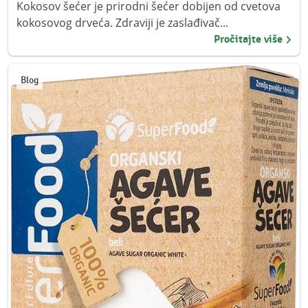
Kokosov šećer je prirodni šećer dobijen od cvetova
kokosovog drveća. Zdraviji je zaslađivač...
Pročitajte više
Blog