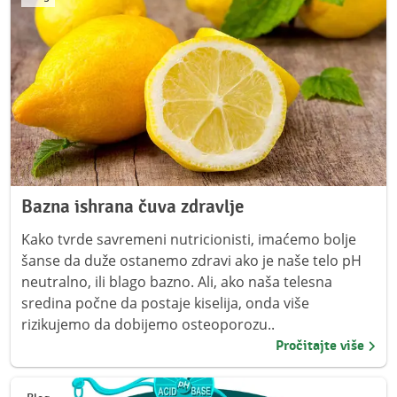
Bazna ishrana čuva zdravlje
Kako tvrde savremeni nutricionisti, imaćemo bolje
šanse da duže ostanemo zdravi ako je naše telo pH
neutralno, ili blago bazno. Ali, ako naša telesna
sredina počne da postaje kiselija, onda više
rizikujemo da dobijemo osteoporozu..
Pročitajte više