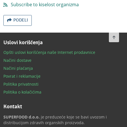
Subscribe to kiselost organizma
PODELI
To top
Uslovi korišćenja
Opšti uslovi korišćenja naše Internet prodavnice
Načini dostave
Načini plaćanja
Povrat i reklamacije
Politika privatnosti
Politika o kolačićima
Kontakt
SUPERFOOD d.o.o.
je preduzeće koje se bavi uvozom i
distribucijom zdravih organskih proizvoda.