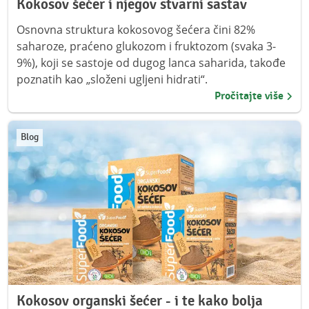
Kokosov šećer i njegov stvarni sastav
Osnovna struktura kokosovog šećera čini 82%
saharoze, praćeno glukozom i fruktozom (svaka 3-
9%), koji se sastoje od dugog lanca saharida, takođe
poznatih kao „složeni ugljeni hidrati“.
Pročitajte više
Blog
Kokosov organski šećer - i te kako bolja