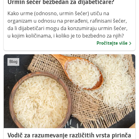
Urmin šećer bezbedan za dijabetičare?
Kako urme (odnosno, urmin šećer) utiču na
organizam u odnosu na prerađeni, rafinisani šećer,
da li dijabetičari mogu da konzumiraju urmin šećer,
u kojim količinama, i koliko je to bezbedno za njih?
Pročitajte više
Blog
Vodič za razumevanje različitih vrsta pirinča