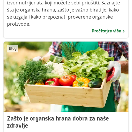
izvor nutrijenata koji možete sebi priuštiti. Saznajte
šta je organska hrana, zašto je važno birati je, kako
se uzgaja i kako prepoznati proverene organske
proizvode.
Pročitajte više
Blog
Zašto je organska hrana dobra za naše
zdravlje