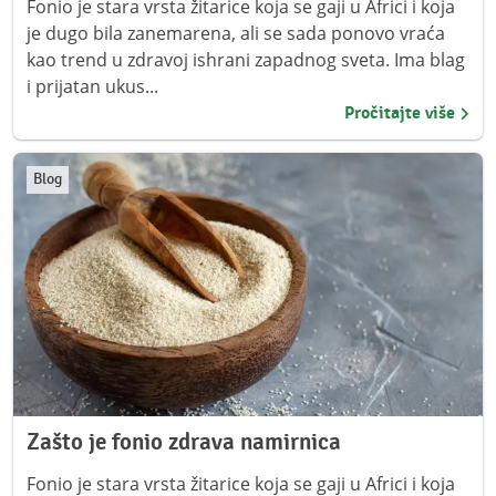
Fonio je stara vrsta žitarice koja se gaji u Africi i koja
je dugo bila zanemarena, ali se sada ponovo vraća
kao trend u zdravoj ishrani zapadnog sveta. Ima blag
i prijatan ukus...
Pročitajte više
Blog
Zašto je fonio zdrava namirnica
Fonio je stara vrsta žitarice koja se gaji u Africi i koja