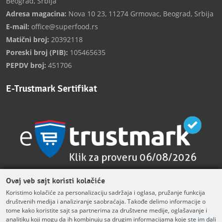
Beograd, Srbija
Adresa magacina:
Nova 10 23, 11274 Grmovac, Beograd, Srbija
E-mail:
office@superfood.rs
Matični broj:
20392118
Poreski broj (PIB):
105465635
PEPDV broj:
451706
E-Trustmark Sertifikat
Ovaj veb sajt koristi kolačiće
Koristimo kolačiće za personalizaciju sadržaja i oglasa, pružanje funkcija
društvenih medija i analiziranje saobraćaja. Takođe delimo informacije o
Facebook
Instagram
TikTok
Linkedin
Twitter
Youtube
tome kako koristite sajt sa partnerima za društvene medije, oglašavanje i
analitiku koji mogu da ih kombinuju sa drugim informacijama koje ste im dali