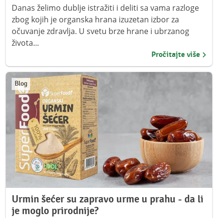
Danas želimo dublje istražiti i deliti sa vama razloge
zbog kojih je organska hrana izuzetan izbor za
očuvanje zdravlja. U svetu brze hrane i ubrzanog
života...
Pročitajte više
Blog
Urmin šećer su zapravo urme u prahu - da li
je moglo prirodnije?