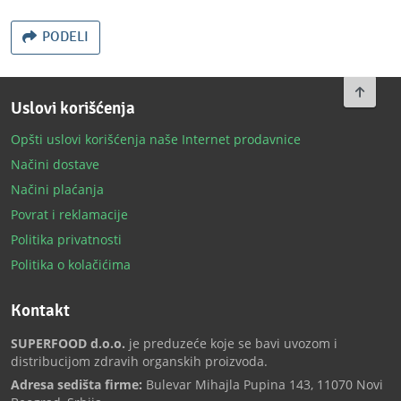
PODELI
To top
Uslovi korišćenja
Opšti uslovi korišćenja naše Internet prodavnice
Načini dostave
Načini plaćanja
Povrat i reklamacije
Politika privatnosti
Politika o kolačićima
Kontakt
SUPERFOOD d.o.o.
je preduzeće koje se bavi uvozom i
distribucijom zdravih organskih proizvoda.
Adresa sedišta firme:
Bulevar Mihajla Pupina 143, 11070 Novi