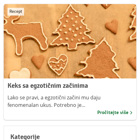
Recept
Keks sa egzotičnim začinima
Lako se pravi, a egzotični začini mu daju
fenomenalan ukus. Potrebno je...
Pročitajte više
Kategorije