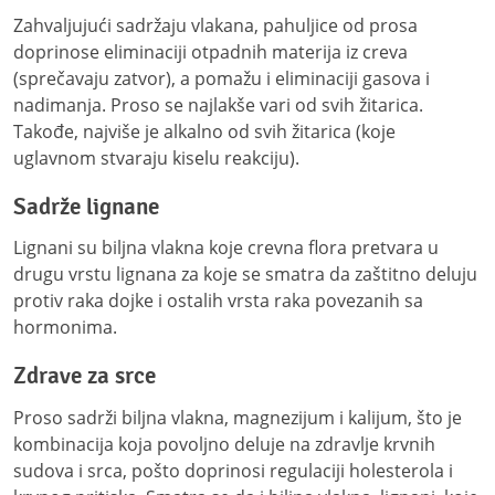
Zahvaljujući sadržaju vlakana, pahuljice od prosa
doprinose eliminaciji otpadnih materija iz creva
(sprečavaju zatvor), a pomažu i eliminaciji gasova i
nadimanja. Proso se najlakše vari od svih žitarica.
Takođe, najviše je alkalno od svih žitarica (koje
uglavnom stvaraju kiselu reakciju).
Sadrže lignane
Lignani su biljna vlakna koje crevna flora pretvara u
drugu vrstu lignana za koje se smatra da zaštitno deluju
protiv raka dojke i ostalih vrsta raka povezanih sa
hormonima.
Zdrave za srce
Proso sadrži biljna vlakna, magnezijum i kalijum, što je
kombinacija koja povoljno deluje na zdravlje krvnih
sudova i srca, pošto doprinosi regulaciji holesterola i