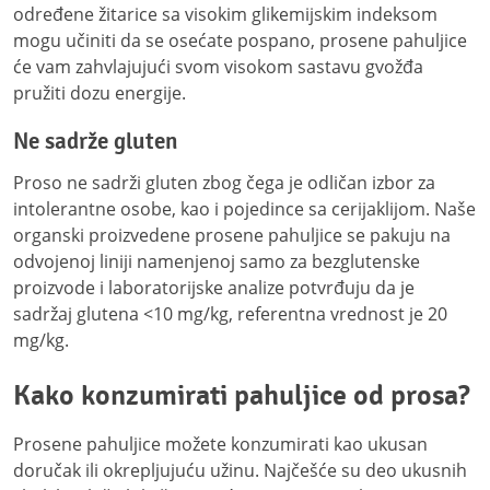
određene žitarice sa visokim glikemijskim indeksom
mogu učiniti da se osećate pospano, prosene pahuljice
će vam zahvlajujući svom visokom sastavu gvožđa
pružiti dozu energije.
Ne sadrže gluten
Proso ne sadrži gluten zbog čega je odličan izbor za
intolerantne osobe, kao i pojedince sa cerijaklijom. Naše
organski proizvedene prosene pahuljice se pakuju na
odvojenoj liniji namenjenoj samo za bezglutenske
proizvode i laboratorijske analize potvrđuju da je
sadržaj glutena <10 mg/kg, referentna vrednost je 20
mg/kg.
Kako konzumirati pahuljice od prosa?
Prosene pahuljice možete konzumirati kao ukusan
doručak ili okrepljujuću užinu. Najčešće su deo ukusnih