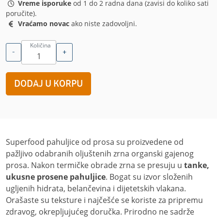
Vreme isporuke
od 1 do 2 radna dana (zavisi do koliko sati
poručite).
Vraćamo novac
ako niste zadovoljni.
Količina
-
+
Superfood pahuljice od prosa su proizvedene od
pažljivo odabranih oljuštenih zrna organski gajenog
prosa. Nakon termičke obrade zrna se presuju u
tanke,
ukusne prosene pahuljice
. Bogat su izvor složenih
ugljenih hidrata, belančevina i dijetetskih vlakana.
Orašaste su teksture i najčešće se koriste za pripremu
zdravog, okrepljujućeg doručka. Prirodno ne sadrže