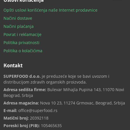
Uslovi korišćenja
Opšti uslovi korišćenja naše Internet prodavnice
Načini dostave
Načini plaćanja
Povrat i reklamacije
Politika privatnosti
Politika o kolačićima
Kontakt
SUPERFOOD d.o.o.
je preduzeće koje se bavi uvozom i
distribucijom zdravih organskih proizvoda.
Adresa sedišta firme:
Bulevar Mihajla Pupina 143, 11070 Novi
Beograd, Srbija
Adresa magacina:
Nova 10 23, 11274 Grmovac, Beograd, Srbija
E-mail:
office@superfood.rs
Matični broj:
20392118
Poreski broj (PIB):
105465635