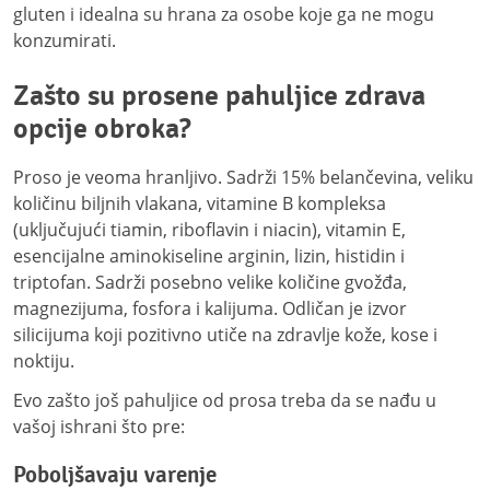
gluten i idealna su hrana za osobe koje ga ne mogu
konzumirati.
Zašto su prosene pahuljice zdrava
opcije obroka?
Proso je veoma hranljivo. Sadrži 15% belančevina, veliku
količinu biljnih vlakana, vitamine B kompleksa
(uključujući tiamin, riboflavin i niacin), vitamin E,
esencijalne aminokiseline arginin, lizin, histidin i
triptofan. Sadrži posebno velike količine gvožđa,
magnezijuma, fosfora i kalijuma. Odličan je izvor
silicijuma koji pozitivno utiče na zdravlje kože, kose i
noktiju.
Evo zašto još pahuljice od prosa treba da se nađu u
vašoj ishrani što pre:
Poboljšavaju varenje