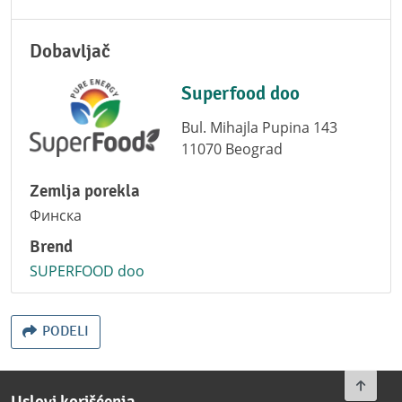
Dobavljač
Superfood doo
Bul. Mihajla Pupina 143
11070 Beograd
Zemlja porekla
Финска
Brend
SUPERFOOD doo
PODELI
To top