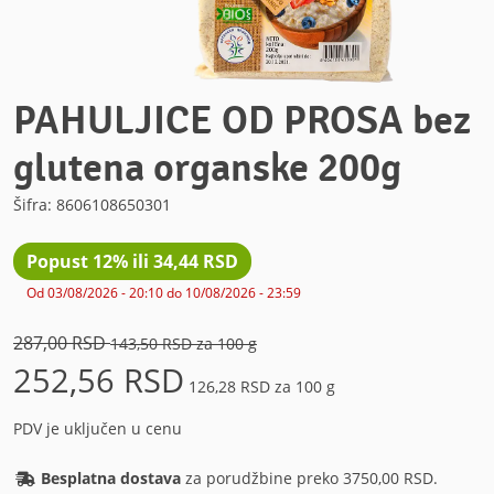
PAHULJICE OD PROSA bez
glutena organske 200g
Šifra: 8606108650301
Popust 12% ili 34,44 RSD
Od 03/08/2026 - 20:10 do 10/08/2026 - 23:59
Originalna cena
287,00 RSD
143,50 RSD za 100 g
Cena
252,56 RSD
126,28 RSD za 100 g
PDV je uključen u cenu
Besplatna dostava
za porudžbine preko 3750,00 RSD.