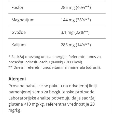
Fosfor
285 mg (40%**)
Magnezijum
144 mg (38%**)
Gvožđe
3,1 mg (22%**)
Kalijum
285 mg (14%**)
* Sadržaj dnevnog unosa energije. Referentni unos za
prosečnu odraslu osobu (8400kJ / 2000kcal).
** Dnevni referetni unos vitamina i minerala (odrasli).
Alergeni
Prosene pahuljice se pakuju na odvojenoj liniji
namenjenoj samo za bezglutenske proizvode.
Laboratorijske analize potvrđuju da je sadržaj
glutena <10 mg/kg, referentna vrednost je 20
mg/kg.