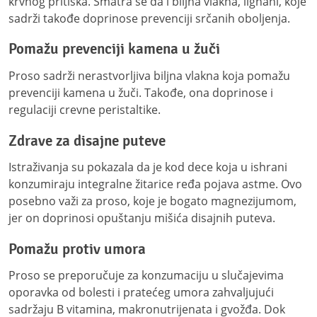
krvnog pritiska. Smatra se da i biljna vlakna, lignani, koje
sadrži takođe doprinose prevenciji srčanih oboljenja.
Pomažu prevenciji kamena u žuči
Proso sadrži nerastvorljiva biljna vlakna koja pomažu
prevenciji kamena u žuči. Takođe, ona doprinose i
regulaciji crevne peristaltike.
Zdrave za disajne puteve
Istraživanja su pokazala da je kod dece koja u ishrani
konzumiraju integralne žitarice ređa pojava astme. Ovo
posebno važi za proso, koje je bogato magnezijumom,
jer on doprinosi opuštanju mišića disajnih puteva.
Pomažu protiv umora
Proso se preporučuje za konzumaciju u slučajevima
oporavka od bolesti i pratećeg umora zahvaljujući
sadržaju B vitamina, makronutrijenata i gvožđa. Dok