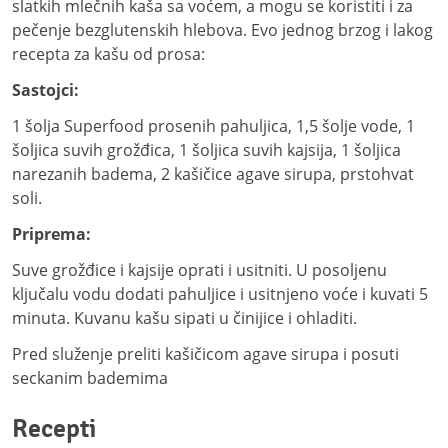
slatkih mlečnih kaša sa voćem, a mogu se koristiti i za
pečenje bezglutenskih hlebova. Evo jednog brzog i lakog
recepta za kašu od prosa:
Sastojci:
1 šolja Superfood prosenih pahuljica, 1,5 šolje vode, 1
šoljica suvih grožđica, 1 šoljica suvih kajsija, 1 šoljica
narezanih badema, 2 kašičice agave sirupa, prstohvat
soli.
Priprema:
Suve grožđice i kajsije oprati i usitniti. U posoljenu
ključalu vodu dodati pahuljice i usitnjeno voće i kuvati 5
minuta. Kuvanu kašu sipati u činijice i ohladiti.
Pred služenje preliti kašičicom agave sirupa i posuti
seckanim bademima
Recepti