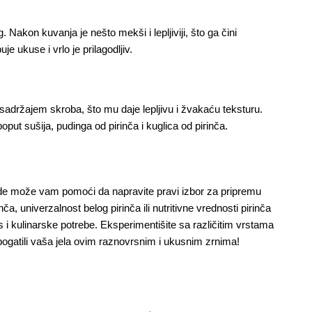
. Nakon kuvanja je nešto mekši i lepljiviji, što ga čini 
e ukuse i vrlo je prilagodljiv.
sadržajem skroba, što mu daje lepljivu i žvakaću teksturu. 
put sušija, pudinga od pirinča i kuglica od pirinča.
ade može vam pomoći da napravite pravi izbor za pripremu 
nča, univerzalnost belog pirinča ili nutritivne vrednosti pirinča 
s i kulinarske potrebe. Eksperimentišite sa različitim vrstama 
 obogatili vaša jela ovim raznovrsnim i ukusnim zrnima!