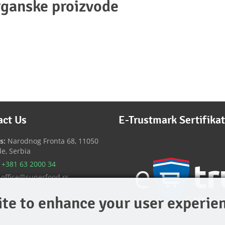
rganske proizvode
act Us
E-Trustmark Sertifikat
s:
Narodnog Fronta 68, 11050
e, Serbia
+381 63 2000 34
office@superfood.rs
ite to enhance your user experie