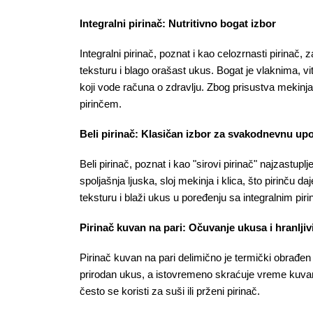
Integralni pirinač: Nutritivno bogat izbor
Integralni pirinač, poznat i kao celozrnasti pirinač,
teksturu i blago orašast ukus. Bogat je vlaknima, vi
koji vode računa o zdravlju. Zbog prisustva mekinja
pirinčem.
Beli pirinač: Klasičan izbor za svakodnevnu up
Beli pirinač, poznat i kao "sirovi pirinač" najzastupl
spoljašnja ljuska, sloj mekinja i klica, što pirinču d
teksturu i blaži ukus u poređenju sa integralnim pir
Pirinač kuvan na pari: Očuvanje ukusa i hranljiv
Pirinač kuvan na pari delimično je termički obrađen
prirodan ukus, a istovremeno skraćuje vreme kuvanj
često se koristi za suši ili prženi pirinač.