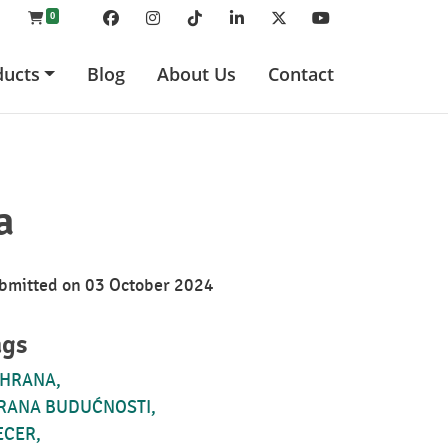
0
Facebook
Instagram
TikTok
Linkedin
Twitter
Youtube
ducts
Blog
About Us
Contact
a
bmitted on
03 October 2024
ags
SHRANA
RANA BUDUĆNOSTI
ECER