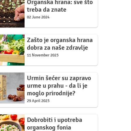
Organska hrana: sve što
treba da znate
02 June 2024
Zašto je organska hrana
dobra za naše zdravlje
11 November 2023
Urmin šećer su zapravo
urme u prahu - da li je
moglo prirodnije?
29 April 2023
Dobrobiti i upotreba
organskog fonia