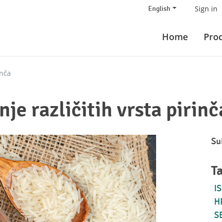
Sign in
English
Home
Pro
inča
je različitih vrsta pirinč
Su
T
I
H
S