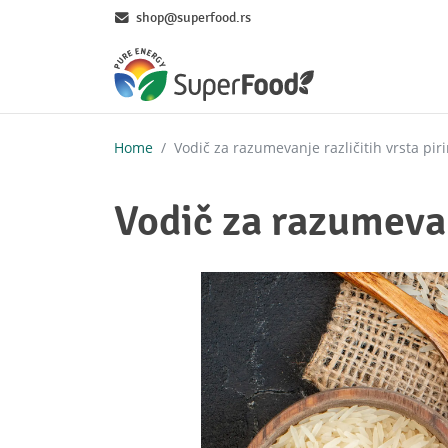
Skip
shop@superfood.rs
to
main
content
Home
Vodič za razumevanje različitih vrsta pir
Vodič za razumevan