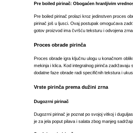
Pre boiled pirinač: Obogaćen hranljivim vredno
Pre boiled pirinač prolazi kroz jedinstven proces obr
pirinač još u ljusci. Ovaj postupak omogućava zadrža
gotov proizvod ima čvršću teksturu i odvojena zrn
Proces obrade pirinča
Proces obrade igra ključnu ulogu u konačnom obliku p
mekinja i klica. Kod integralnog pirinča zadržavaju se
dodatne faze obrade radi specifičnih tekstura i ukus
Vrste pirinča prema dužini zrna
Dugozrni pirinač
Dugozrni pirinač je poznat po svojoj vitkoj i duguljas
je za jela poput pilava i salata zbog manjeg sadržaj