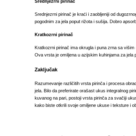
Srednjezrni pirinač
Srednjezrni pirinač je kraći i zaobljeniji od dugozrnog
pogodnim za jela poput rižota i sušija. Dobro apsorbuj
Kratkozrni pirinač
Kratkozrni pirinač ima okrugla i puna zrna sa višim 
Ova vrsta je omiljena u azijskim kuhinjama za jela po
Zaključak
Razumevanje različitih vrsta pirinča i procesa obr
jela. Bilo da preferirate orašast ukus integralnog piri
kuvanog na pari, postoji vrsta pirinča za svačiji uku
kako biste otkrili svoje omiljene ukuse i teksture i