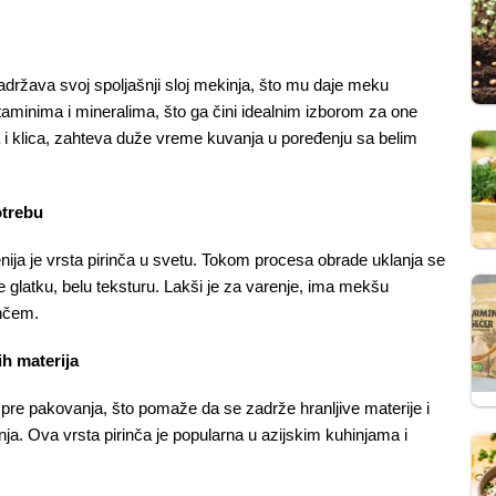
 zadržava svoj spoljašnji sloj mekinja, što mu daje meku 
taminima i mineralima, što ga čini idealnim izborom za one 
 i klica, zahteva duže vreme kuvanja u poređenju sa belim 
otrebu
jenija je vrsta pirinča u svetu. Tokom procesa obrade uklanja se 
aje glatku, belu teksturu. Lakši je za varenje, ima mekšu 
inčem.
ih materija
 pre pakovanja, što pomaže da se zadrže hranljive materije i 
a. Ova vrsta pirinča je popularna u azijskim kuhinjama i 