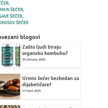
EĆER
RMIN ŠEĆER
GAVE ŠEĆER
OKOSOV ŠEĆER
ovezani blogovi
Zašto ljudi biraju
organsku kombuhu?
20 January 2026
Urmin šećer bezbedan za
dijabetičare?
13 April 2025