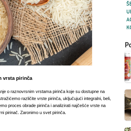
Š
U
A
K
P
h vrsta pirinča
e znanje o raznovrsnim vrstama pirinča koje su dostupne na 
ažićemo različite vrste pirinča, uključujući integralni, beli, 
emo proces obrade pirinča i analizirati najčešće vrste na 
ni pirinač. Zaronimo u svet pirinča.