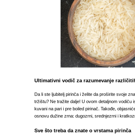
Ultimativni vodič za razumevanje različiti
Da li ste ljubitelj pirinča i želite da proširite svoj
tržištu? Ne tražite dalje! U ovom detaljnom vodiču istr
kuvani na pari i pre boiled pirinač. Takođe, objasnić
osnovu dužine zrna: dugozrni, srednjezrni i kratkozr
Sve što treba da znate o vrstama pirinča