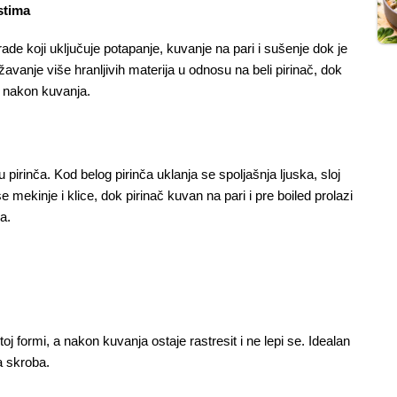
stima
ade koji uključuje potapanje, kuvanje na pari i sušenje dok je 
vanje više hranljivih materija u odnosu na beli pirinač, dok 
a nakon kuvanja.
irinča. Kod belog pirinča uklanja se spoljašnja ljuska, sloj 
 mekinje i klice, dok pirinač kuvan na pari i pre boiled prolazi 
a.
toj formi, a nakon kuvanja ostaje rastresit i ne lepi se. Idealan 
a skroba.